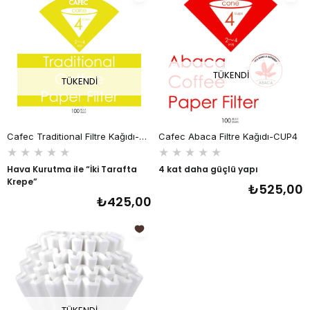
TÜKENDI
TÜKENDI
Cafec Traditional Filtre Kağıdı-CUP4
Cafec Abaca Filtre Kağıdı-CUP4
★
★
★
★
★
★
★
★
★
★
Hava Kurutma ile “İki Tarafta
4 kat daha güçlü yapı
Krepe”
₺525,00
₺425,00