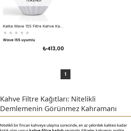
TÜKENDI
Kalita Wave 155 Filtre Kahve Kağıdı, 100 Adet, Beyaz
★
★
★
★
★
Wave 155 uyumlu
₺413,00
1
Kahve Filtre Kağıtları: Nitelikli
Demlemenin Görünmez Kahramanı
Nitelikli bir fincan kahveye ulaşma sürecinde, en az çekirdek kalitesi kadar
kritik olan unsur
kahve filtre kağıdı
seçimidir. Filtreler, kahvenin asidite