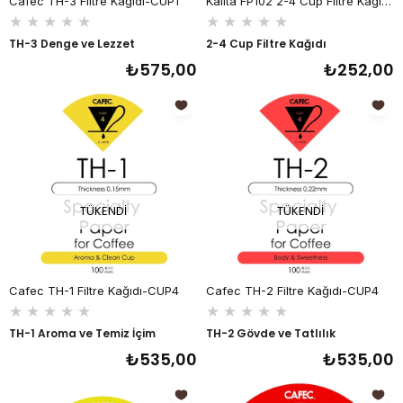
Cafec TH-3 Filtre Kağıdı-CUP1
Kalita FP102 2-4 Cup Filtre Kağıdı, 100 Adet
★
★
★
★
★
★
★
★
★
★
TH-3 Denge ve Lezzet
2-4 Cup Filtre Kağıdı
₺575,00
₺252,00
TÜKENDI
TÜKENDI
Cafec TH-1 Filtre Kağıdı-CUP4
Cafec TH-2 Filtre Kağıdı-CUP4
★
★
★
★
★
★
★
★
★
★
TH-1 Aroma ve Temiz İçim
TH-2 Gövde ve Tatlılık
₺535,00
₺535,00