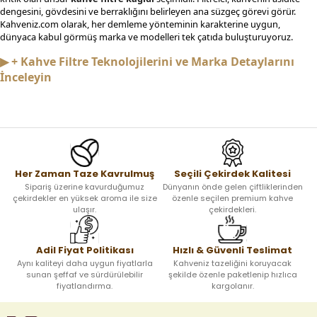
dengesini, gövdesini ve berraklığını belirleyen ana süzgeç görevi görür.
Kahveniz.com olarak, her demleme yönteminin karakterine uygun,
dünyaca kabul görmüş marka ve modelleri tek çatıda buluşturuyoruz.
▶ + Kahve Filtre Teknolojilerini ve Marka Detaylarını
İnceleyin
Her Zaman Taze Kavrulmuş
Seçili Çekirdek Kalitesi
Sipariş üzerine kavurduğumuz
Dünyanın önde gelen çiftliklerinden
çekirdekler en yüksek aroma ile size
özenle seçilen premium kahve
ulaşır.
çekirdekleri.
Adil Fiyat Politikası
Hızlı & Güvenli Teslimat
Aynı kaliteyi daha uygun fiyatlarla
Kahveniz tazeliğini koruyacak
sunan şeffaf ve sürdürülebilir
şekilde özenle paketlenip hızlıca
fiyatlandırma.
kargolanır.