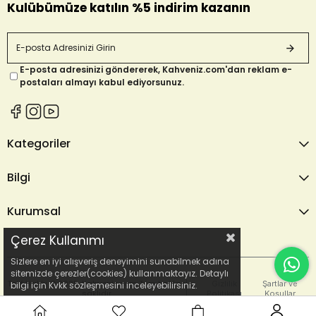
Kulübümüze katılın %5 indirim kazanın
E-posta adresinizi göndererek, Kahveniz.com'dan reklam e-
postaları almayı kabul ediyorsunuz.
Kategoriler
Bilgi
Kurumsal
Çerez Kullanımı
Sizlere en iyi alışveriş deneyimini sunabilmek adına
sitemizde çerezler(cookies) kullanmaktayız. Detaylı
Telif Hakkı © 2025. Kahveniz.com Tüm hakları
Gizlilik
Şartlar ve
bilgi için Kvkk sözleşmesini inceleyebilirsiniz.
saklıdır
Politikası
Koşullar