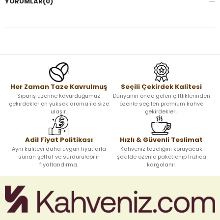
YORUMLAR
(0)
Her Zaman Taze Kavrulmuş
Seçili Çekirdek Kalitesi
Sipariş üzerine kavurduğumuz
Dünyanın önde gelen çiftliklerinden
çekirdekler en yüksek aroma ile size
özenle seçilen premium kahve
ulaşır.
çekirdekleri.
Adil Fiyat Politikası
Hızlı & Güvenli Teslimat
Aynı kaliteyi daha uygun fiyatlarla
Kahveniz tazeliğini koruyacak
sunan şeffaf ve sürdürülebilir
şekilde özenle paketlenip hızlıca
fiyatlandırma.
kargolanır.