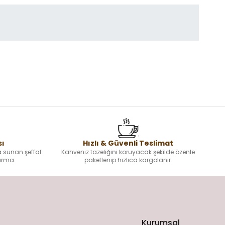
sı
Hızlı & Güvenli Teslimat
a sunan şeffaf
Kahveniz tazeliğini koruyacak şekilde özenle
dırma.
paketlenip hızlıca kargolanır.
Kurumsal