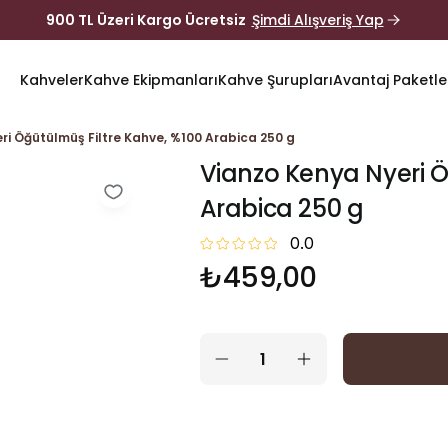
900 TL Üzeri Kargo Ücretsiz
Şimdi Alışveriş Yap
Kahveler
Kahve Ekipmanları
Kahve Şurupları
Avantaj Paketle
ri Öğütülmüş Filtre Kahve, %100 Arabica 250 g
Vianzo Kenya Nyeri Ö
Arabica 250 g
0.0
₺459,00