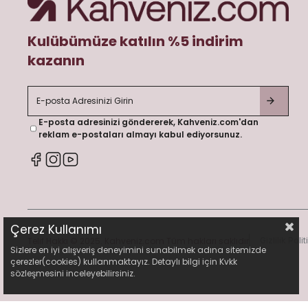
Kulübümüze katılın %5 indirim
kazanın
E-posta adresinizi göndererek, Kahveniz.com'dan
reklam e-postaları almayı kabul ediyorsunuz.
Çerez Kullanımı
Telif Hakkı © 2025. Kahveniz.com Tüm hakları saklıdır
Gizlilik Polit
Sizlere en iyi alışveriş deneyimini sunabilmek adına sitemizde
çerezler(cookies) kullanmaktayız. Detaylı bilgi için Kvkk
sözleşmesini inceleyebilirsiniz.