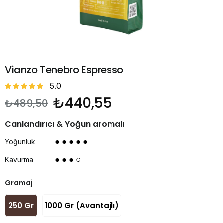
Vianzo Tenebro Espresso
5.0
₺440,55
₺489,50
Canlandırıcı & Yoğun aromalı
● ● ● ● ●
Yoğunluk
● ● ● ○
Kavurma
Gramaj
250 Gr
1000 Gr (Avantajlı)