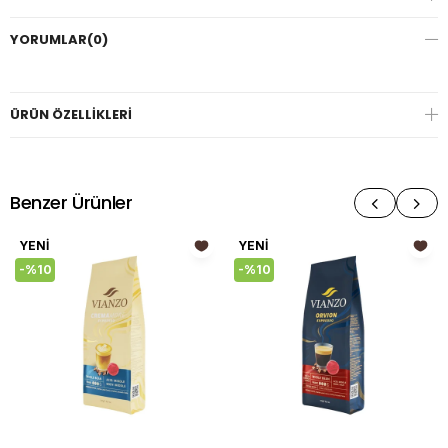
YORUMLAR
(0)
ÜRÜN ÖZELLIKLERI
Benzer Ürünler
YENI
YENI
%10
%10
ÜRÜN
ÜRÜN