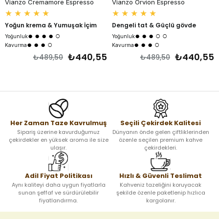
Vianzo Cremamore Espresso
Vianzo Orvion Espresso
★
★
★
★
★
★
★
★
★
★
Yoğun krema & Yumuşak İçim
Dengeli tat & Güçlü gövde
● ● ● ● ○
● ● ● ○ ○
Yoğunluk
Yoğunluk
● ● ● ○
● ● ● ○
Kavurma
Kavurma
₺440,55
₺440,55
₺489,50
₺489,50
Her Zaman Taze Kavrulmuş
Seçili Çekirdek Kalitesi
Sipariş üzerine kavurduğumuz
Dünyanın önde gelen çiftliklerinden
çekirdekler en yüksek aroma ile size
özenle seçilen premium kahve
ulaşır.
çekirdekleri.
Adil Fiyat Politikası
Hızlı & Güvenli Teslimat
Aynı kaliteyi daha uygun fiyatlarla
Kahveniz tazeliğini koruyacak
sunan şeffaf ve sürdürülebilir
şekilde özenle paketlenip hızlıca
fiyatlandırma.
kargolanır.